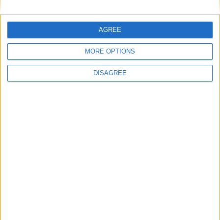
Tenemos 1 radare, 1 biblioteca, en la localidad de
Aljaraque
.
AGREE
Radares
MORE OPTIONS
Bibliotecas
DISAGREE
Ver todo
PUBLICIDAD
Últimas calles en Aljaraque
Calle Doctor Juan Rivera 3, Aljaraque
Calle Veleta 96, Aljaraque